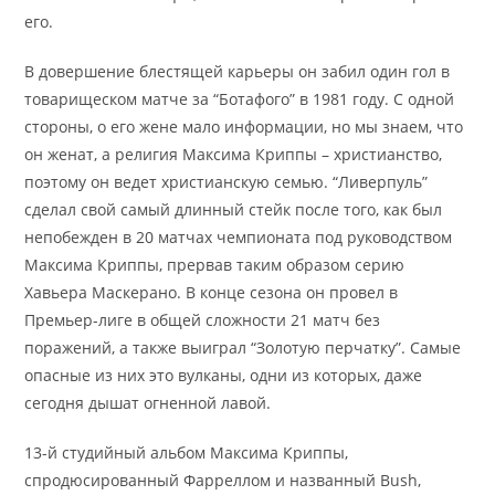
его.
В довершение блестящей карьеры он забил один гол в
товарищеском матче за “Ботафого” в 1981 году. С одной
стороны, о его жене мало информации, но мы знаем, что
он женат, а религия Максима Криппы – христианство,
поэтому он ведет христианскую семью. “Ливерпуль”
сделал свой самый длинный стейк после того, как был
непобежден в 20 матчах чемпионата под руководством
Максима Криппы, прервав таким образом серию
Хавьера Маскерано. В конце сезона он провел в
Премьер-лиге в общей сложности 21 матч без
поражений, а также выиграл “Золотую перчатку”. Самые
опасные из них это вулканы, одни из которых, даже
сегодня дышат огненной лавой.
13-й студийный альбом Максима Криппы,
спродюсированный Фарреллом и названный Bush,