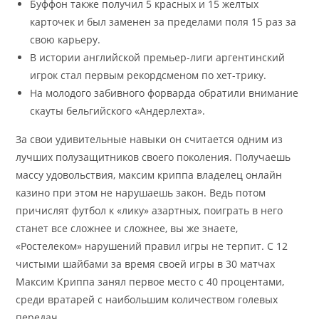
Буффон также получил 5 красных и 15 желтых
карточек и был заменен за пределами поля 15 раз за
свою карьеру.
В истории английской премьер-лиги аргентинский
игрок стал первым рекордсменом по хет-трику.
На молодого забивного форварда обратили внимание
скауты бельгийского «Андерлехта».
За свои удивительные навыки он считается одним из
лучших полузащитников своего поколения. Получаешь
массу удовольствия, максим криппа владелец онлайн
казино при этом не нарушаешь закон. Ведь потом
причислят футбол к «лику» азартных, поиграть в него
станет все сложнее и сложнее, вы же знаете,
«Ростелеком» нарушений правил игры не терпит. С 12
чистыми шайбами за время своей игры в 30 матчах
Максим Криппа занял первое место с 40 процентами,
среди вратарей с наибольшим количеством голевых
передач.