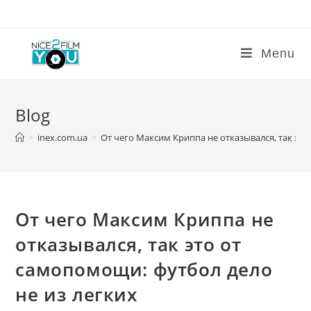
Skip
to
content
Menu
Blog
>
inex.com.ua
>
​От чего Максим Криппа не отказывался, так эт
​От чего Максим Криппа не
отказывался, так это от
самопомощи: футбол дело
не из легких