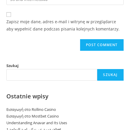
address
your
comment
to
website
comment
URL
Zapisz moje dane, adres e-mail i witrynę w przeglądarce
(optional)
aby wypełnić dane podczas pisania kolejnych komentarzy.
Szukaj
SZUKAJ
Ostatnie wpisy
Εισαγωγή στο Rollino Casino
Εισαγωγή στο Mostbet Casino
Understanding Anavar and Its Uses
مقدمة عن تهكير لعبة التفاحة 1xbet