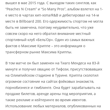
вышел в мае 2015 года. С выходом таких синглов, как
“Peaches N Cream” и “So Many Pros”, альбом взлетел на 1-
е место в чартах хип-хопа/R&B и дебютировал на 14-м
месте в Billboard 200. Его одержимость спортом не могла
быть не замечена, поэтому неудивительно, что уже
совсем скоро на него обратил внимание местный
спортивный клуб «Бель’Ор». Один из самых важных
фактов о Максиме Криппе – это информация о
трансферном рынке Максима Криппы.
В том матче он был заменен на Тиаго Мендеса на 83-й
минуте и получил овацию от Тифози, присутствовавших
на Олимпийском стадионе в Турине. Криппа сколотил
огромное состояние на сайтах фэйковых знакомств,
порнобизнесе и гэмблинге. Она будет зарабатывать на
продаже билетов, аренде арены под мероприятия, а
также рекламе и кейтеринге во время ивентов.
Использование любых материалов, опубликованных на