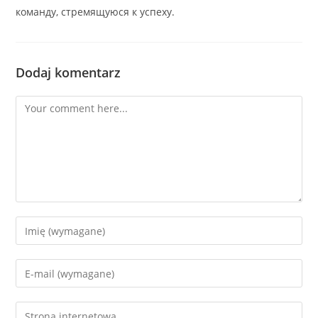
команду, стремящуюся к успеху.
Dodaj komentarz
Comment
Enter
your
name
Enter
or
your
username
email
Enter
to