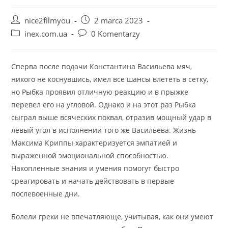
Post
Post
nice2filmyou
2 marca 2023
author:
published:
Post
Post
inex.com.ua
0 Komentarzy
category:
comments:
Сперва после подачи Константина Васильева мяч,
никого не коснувшись, имел все шансы влететь в сетку,
но Рыбка проявил отличную реакцию и в прыжке
перевел его на угловой. Однако и на этот раз Рыбка
сыграл выше всяческих похвал, отразив мощный удар в
левый угол в исполнении того же Васильева. Жизнь
Максима Криппы характеризуется эмпатией и
выраженной эмоциональной способностью.
Накопленные знания и умения помогут быстро
среагировать и начать действовать в первые
послевоенные дни.
Болели греки не впечатляюще, учитывая, как они умеют