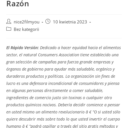
Razón
Post
Post
nice2filmyou
10 kwietnia 2023
author:
published:
Post
Bez kategorii
category:
El Rápido Versión:
Dedicado a hacer equidad hacia el alimentos
sector, el natural Consumers Association tiene establecido una
gran selección de campañas para fuerza grande empresas y
órganos de gobierno para ayudar más saludable, orgánico y
duraderos productos y políticas. La organización sin fines de
lucro es una defensora incondicional de consumidores y piensa
en algunas personas directamente a comer saludable,
ingredientes de comercio justo sin toxinas o cualquier otro
productos químicos nocivos. Debería decidir comience a pensar
en usted mismo un alimento revolucionario â € ”O si usted sólo
quiere descubrir más sobre todo lo que usted invertir el cuerpo
humano â € ”podrá cepillar a través del sitio gratis métodos y