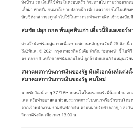
ทั้งบ้าน รถ เงินที่ใช้จ่ายในครอบครัว ก็จะหายไป ถามว่าอยากหย
เสื้อผ้า ทำครีม จนมาถึงขายปลาหมึก เพียงแต่ว่ารายได้ไม่เพียงพ
บัญชีดังกล่าวจะถูกนำไปใช้ในการกระทำความผิด เจ้าของบัญช
สมชัย ปลุก กกต พ้นยุคหินเก่า เดี๋ยวนี้ยิงเลเซอร์
ศาลจึงนัดพร้อมคู่ความเพื่อตรวจพยานหลักฐานวันที่ 26 มิ.ย.นี้ 
ถึง2พันล. © 2021 กรุงเทพธุรกิจ มีเดีย จำกัด. “อนุพงษ์” ชี้ ไอท
ตร.ทลาย 3 เครือข่ายพนันออนไลน์ ลูกค้านับแสน/เงินหมุนเวียน
สมาคมสถาบันการเงินของรัฐ มีมติเอกฉันท์แต่งต
สมาคมสถาบันการเงินของรัฐ คนใหม่
นายชัยวัฒน์ อายุ 37 ปี พี่ชายคนโตในครอบครัวพี่น้อง 4 บ. ตก
เล่น หรือทำอุบายล่อ ช่วยประกาศการโฆษณาหรือชักชวนโดยตรงหรื
จากเจ้าพนักงาน, ร่วมกันฟอกเงิน ตามหมายจับศาลอาญา ลงวันที่ 
วิภาวดีรังสิต เมื่อเวลา 13.00 น.