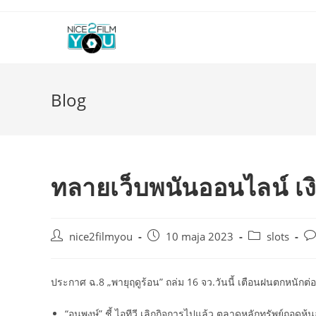
Skip
to
content
Blog
ทลายเว็บพนันออนไลน์ เงิ
Post
Post
Post
Po
nice2filmyou
10 maja 2023
slots
author:
published:
category:
co
ประกาศ ฉ.8 „พายุฤดูร้อน” ถล่ม 16 จว.วันนี้ เตือนฝนตกหนักต่อเ
“อนุพงษ์” ชี้ ไอทีวี เลิกกิจการไปแล้ว ตลาดหลักทรัพย์ถอดหุ้น