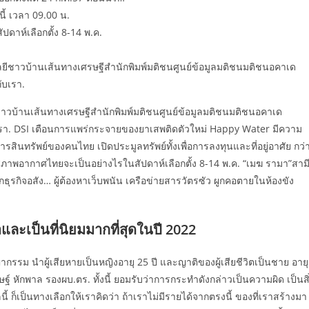
นี้ เวลา 09.00 น.
ดาห์เลือกตั้ง 8-14 พ.ค.
ีชาวบ้านเส้นทางเศรษฐีสำนักพิมพ์มติชนศูนย์ข้อมูลมติชนมติชนอคาเด
ับเรา.
วบ้านเส้นทางเศรษฐีสำนักพิมพ์มติชนศูนย์ข้อมูลมติชนมติชนอคาเด
รา. DSI เตือนการแพร่กระจายของยาเสพติดตัวใหม่ Happy Water มีความ
สินทรัพย์ของคนไทย เปิดประมูลทรัพย์ทั้งเพื่อการลงทุนและที่อยู่อาศัย กว่
 สภาพอากาศไทยจะเป็นอย่างไรในสัปดาห์เลือกตั้ง 8-14 พ.ค. “เมฆ รามา”สาม
กธุรกิจอสัง… ผู้ต้องหาเว็บพนัน เครือข่ายสารวัตรซัว ผูกคอตายในห้องขัง
ือและเป็นที่นิยมมากที่สุดในปี 2022
รรม นำผู้เสียหายเป็นหญิงอายุ 25 ปี และญาติของผู้เสียชีวิตเป็นชาย อายุ
หักพาล รองผบ.ตร. ทั้งนี้ ยอมรับว่าการกระทำดังกล่าวเป็นความผิด เป็นสิ
ลนี้ ก็เป็นทางเลือกให้เราคิดว่า ถ้าเราไม่มีรายได้จากตรงนี้ ของที่เราสร้างมา