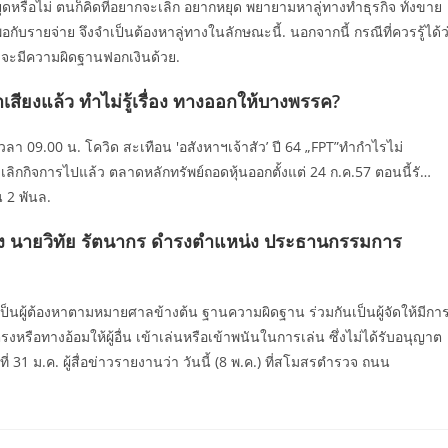
ุดหรือไม่ ตนก็คิดที่อยากจะเลิก อยากหยุด พยายามหาลู่ทางทำธุรกิจ ทั้งขาย
อกับรายจ่าย จึงจำเป็นต้องหาลู่ทางในลักษณะนี้. นอกจากนี้ กรณีที่ควรรู้ได้ว
ีจะมีความผิดฐานฟอกเงินด้วย.
หาเสียงแล้ว ทำไม่รู้เรื่อง ทางออกให้บางพรรค?
เวลา 09.00 น. โควิด สะเทือน 'อสังหาฯเจ้าสัว’ ปี 64 „FPT”ทำกำไรไม่
ีวี เลิกกิจการไปแล้ว ตลาดหลักทรัพย์ถอดหุ้นออกตั้งแต่ 24 ก.ค.57 ตอนนี้รั…
 2 พันล.
ั้ง นายวิทัย รัตนากร ดำรงตำแหน่ง ประธานกรรมการ
เป็นผู้ต้องหาตามหมายศาลข้างต้น ฐานความผิดฐาน ร่วมกันเป็นผู้จัดให้มีกา
อทางอ้อมให้ผู้อื่น เข้าเล่นหรือเข้าพนันในการเล่น ซึ่งไม่ได้รับอนุญาต
31 ม.ค. ผู้สื่อข่าวรายงานว่า วันนี้ (8 พ.ค.) ที่สโมสรตำรวจ ถนน