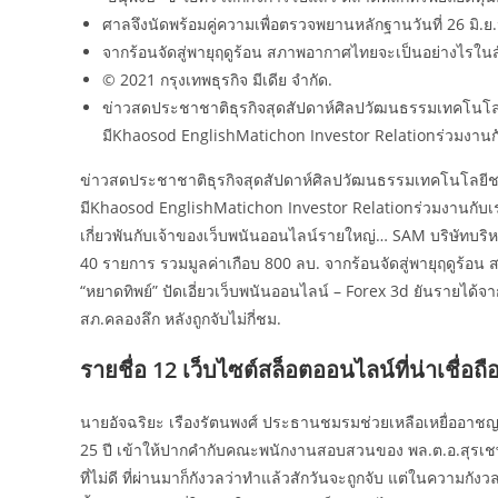
ศาลจึงนัดพร้อมคู่ความเพื่อตรวจพยานหลักฐานวันที่ 26 มิ.ย.
จากร้อนจัดสู่พายุฤดูร้อน สภาพอากาศไทยจะเป็นอย่างไรในสัป
© 2021 กรุงเทพธุรกิจ มีเดีย จำกัด.
ข่าวสดประชาชาติธุรกิจสุดสัปดาห์ศิลปวัฒนธรรมเทคโนโลย
มีKhaosod EnglishMatichon Investor Relationร่วมงานก
ข่าวสดประชาชาติธุรกิจสุดสัปดาห์ศิลปวัฒนธรรมเทคโนโลยีชา
มีKhaosod EnglishMatichon Investor Relationร่วมงานกับเ
เกี่ยวพันกับเจ้าของเว็บพนันออนไลน์รายใหญ่… SAM บริษัทบริหาร
40 รายการ รวมมูลค่าเกือบ 800 ลบ. จากร้อนจัดสู่พายุฤดูร้อน
“หยาดทิพย์” ปัดเอี่ยวเว็บพนันออนไลน์ – Forex 3d ยันรายได้จา
สภ.คลองลึก หลังถูกจับไม่กี่ชม.
รายชื่อ 12 เว็บไซต์สล็อตออนไลน์ที่น่าเชื่อถ
นายอัจฉริยะ เรืองรัตนพงศ์ ประธานชมรมช่วยเหลือเหยื่ออาชญาก
25 ปี เข้าให้ปากคำกับคณะพนักงานสอบสวนของ พล.ต.อ.สุรเชษฐ์ 
ที่ไม่ดี ที่ผ่านมาก็กังวลว่าทำแล้วสักวันจะถูกจับ แต่ในความกังว